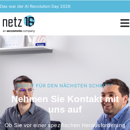
Das war der AI Revolution Day 2026
Kern AI wird accompio AI
Unser Event des Jahres – Wir blicken zurück auf den 3. ACST
IT-Kosten einsparen & langfristig profitieren – Enterprise Analytics
BEREIT FÜR DEN NÄCHSTEN SCHRITT?
Nehmen Sie Kontakt mit
uns auf
Ob Sie vor einer spezifischen Herausforderung