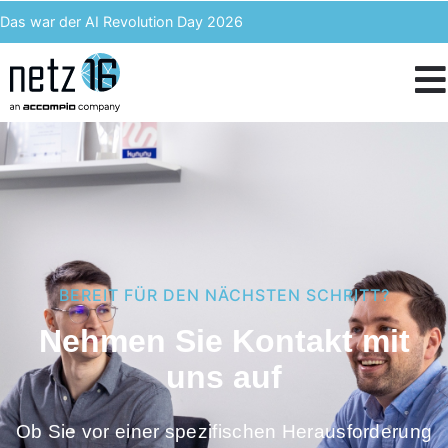
Das war der AI Revolution Day 2026
Kern AI wird accompio AI
Unser Event des Jahres – Wir blicken zurück auf den 3. ACST
IT-Kosten einsparen & langfristig profitieren – Enterprise Analytics
BEREIT FÜR DEN NÄCHSTEN SCHRITT?
Nehmen Sie Kontakt mit
uns auf
Ob Sie vor einer spezifischen Herausforderung