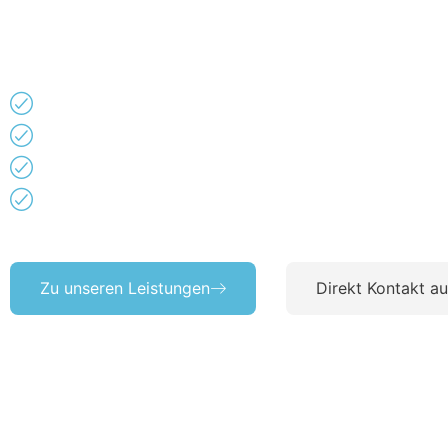
Managed Service, moderne Infrastruktur, SMB-Lösunge
Technologien mit bewährter Expertise, um Ihr Unterne
Maximale Sicherheit
Rundum-Sorglos-Service
Innovative Infrastruktur
Maßgeschneiderte Lösungen
Zu unseren Leistungen
Direkt Kontakt a