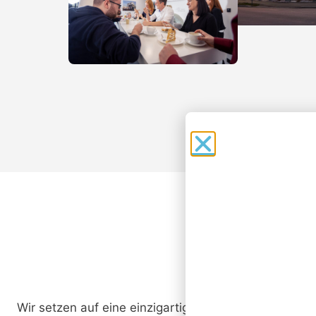
IT neu d
4. A
WWK 
Wir setzen auf eine einzigartige Kombination aus In