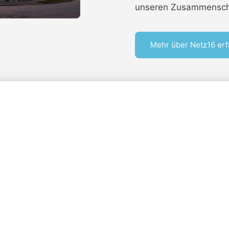
unseren Zusammenschl
Mehr über Netz16 er
efiniert.
ugsburger Cyber Securit
ARENA Augsburg | 01.10.2026 | 09:00 – 20:0
novation, Sicherheit und maßgeschneiderter Beratung,