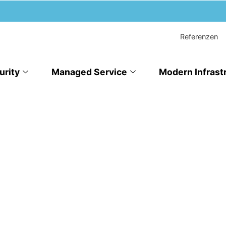
Referenzen
urity
Managed Service
Modern Infrast
d
Ihre IT.
16 – Ihrem Experten für Cyber Security,