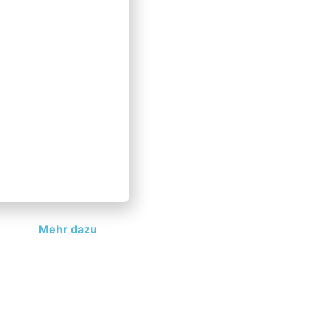
Modern Infrastructure
Modernisieren Sie Ihre IT-Infrastruktur mit
zukunftsfähigen Lösungen, die Effizienz
steigern und Innovationen ermöglichen.
Wir unterstützen Sie von Planung bis
Umsetzung.
Mehr dazu