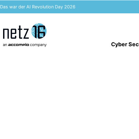
Das war der AI Revolution Day 2026
Kern AI wird accompio AI
Unser Event des Jahres – Wir blicken zurück auf den 3. ACST
Cyber Sec
IT-Kosten einsparen & langfristig profitieren – Enterprise Analytics
Sicherheit un
Innovation für 
Entdecken Sie maßgeschneiderte IT-Lösungen mit Netz