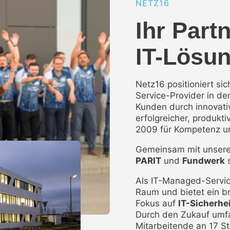
NETZ16
Ihr Part
IT-Lösu
Netz16 positioniert si
Service-Provider in de
Kunden durch innovat
erfolgreicher, produkt
2009 für Kompetenz un
Gemeinsam mit unser
PARIT
und
Fundwerk
s
Als IT-Managed-Servic
Raum und bietet ein br
Fokus auf
IT-Sicherhe
Durch den Zukauf umfa
Mitarbeitende an 17 S