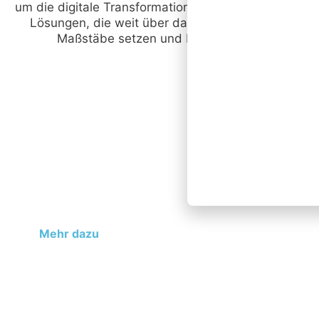
um die digitale Transformation Ihres Unternehmens v
Lösungen, die weit über das Übliche hinausgehen.
Maßstäbe setzen und Ihre IT-Herausforderun
Cyber Security
Schützen Sie Ihr Unternehmen vor
digitalen Bedrohungen mit unseren
umfassenden Cyber Security-Lösungen.
Wir bieten maßgeschneiderten Schutz für
Ihre Daten und IT-Systeme.
Mehr dazu