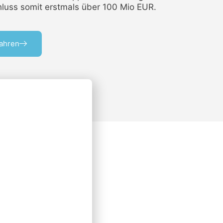
uss somit erstmals über 100 Mio EUR.
fahren
y Tag
0 Uhr