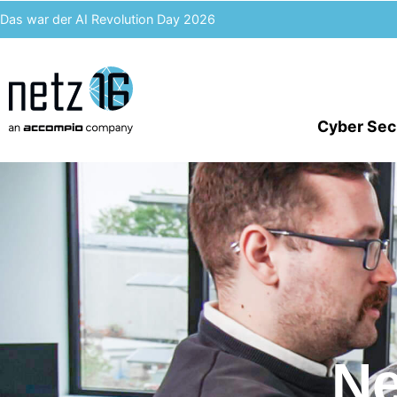
Das war der AI Revolution Day 2026
Kern AI wird accompio AI
Unser Event des Jahres – Wir blicken zurück auf den 3. ACST
Cyber Sec
IT-Kosten einsparen & langfristig profitieren – Enterprise Analytics
Ne