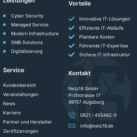
Leistungen
Vorteile
Cyber Security
Innovative IT-Lösungen
Managed Service
Effiziente IT-Abläufe
Modern Infrastructure
Planbare Kosten
SMB Solutions
Führende IT-Expertise
Digitalisierung
Sichere IT-Infrastruktur
Service
Kontakt
Kundenbereich
Netz16 GmbH
Veranstaltungen
Pröllstrasse 17
86157 Augsburg
News
Karriere
0821 / 455482-0
Partner und Hersteller
info@netz16.de
Zertifizierungen