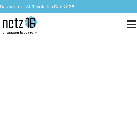
Das war der AI Revolution Day 2026
Kern AI wird accompio AI
Unser Event des Jahres – Wir blicken zurück auf den 3. ACST
IT-Kosten einsparen & langfristig profitieren – Enterprise Analytics
2. Augsburger Cyber
Security Tag
WWK ARENA | 19.09.2024 | 09:00 – 20:00
Uhr