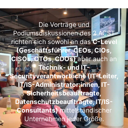
Die Vorträge und
Podiumsdiskussionen des 2.ACST
richten sich sowohl an das
C-Level
(Geschäftsführer, CEOs, CIOs,
CISOs, CTOs, CDOs)
aber auch an
Technik- und IT-
Securityverantwortliche (IT-Leiter,
IT/IS-Administrator:innen, IT-
Sicherheitsbeauftragte,
Datenschutzbeauftragte, IT/IS-
Consultants)
mittelständischer
Unternehmen jeder Größe.