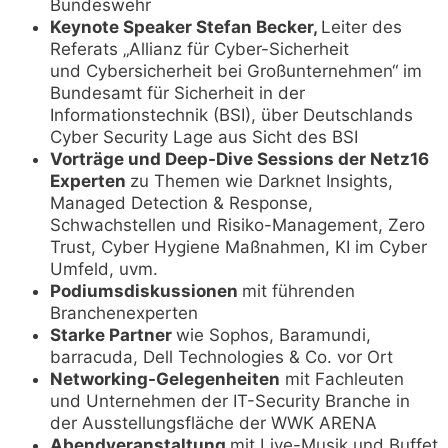
Bundeswehr
Keynote Speaker Stefan Becker,
Leiter des
Referats „Allianz für Cyber-Sicherheit
und Cybersicherheit bei Großunternehmen“ im
Bundesamt für Sicherheit in der
Informationstechnik (BSI), über Deutschlands
Cyber Security Lage aus Sicht des BSI
Vorträge und Deep-Dive Sessions der Netz16
Experten
zu Themen wie Darknet Insights,
Managed Detection & Response,
Schwachstellen und Risiko-Management, Zero
Trust, Cyber Hygiene Maßnahmen, KI im Cyber
Umfeld, uvm.
Podiumsdiskussionen
mit führenden
Branchenexperten
Starke Partner
wie Sophos, Baramundi,
barracuda, Dell Technologies & Co. vor Ort
Networking-Gelegenheiten
mit Fachleuten
und Unternehmen der IT-Security Branche in
der Ausstellungsfläche der WWK ARENA
Abendveranstaltung
mit Live-Musik und Buffet