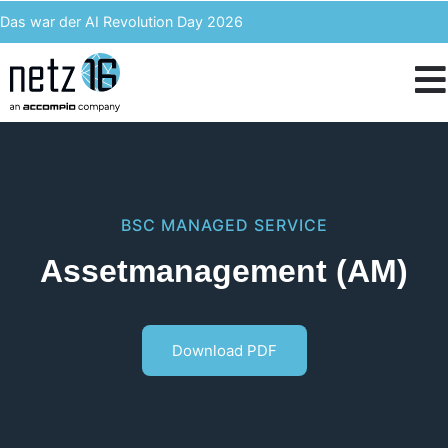
Das war der AI Revolution Day 2026
Kern AI wird accompio AI
Unser Event des Jahres – Wir blicken zurück auf den 3. ACST
IT-Kosten einsparen & langfristig profitieren – Enterprise Analytics
BSC
MANAGED SERVICE
Assetmanagement (AM)
Download PDF