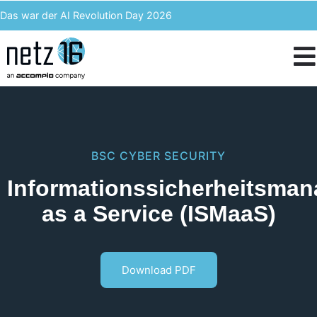
Das war der AI Revolution Day 2026
Kern AI wird accompio AI
Unser Event des Jahres – Wir blicken zurück auf den 3. ACST
IT-Kosten einsparen & langfristig profitieren – Enterprise Analytics
BSC
CYBER SECURITY
Informationssicherheitsma
as a Service (ISMaaS)
Download PDF