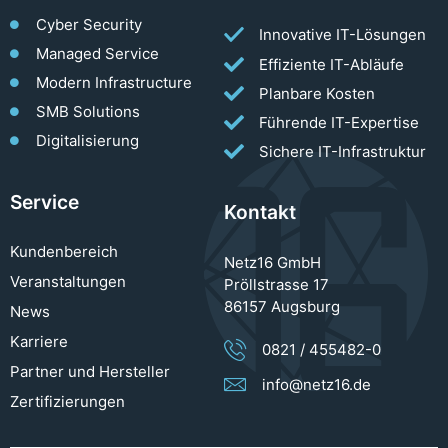
Cyber Security
Innovative IT-Lösungen
Managed Service
Effiziente IT-Abläufe
Modern Infrastructure
Planbare Kosten
SMB Solutions
Führende IT-Expertise
Digitalisierung
Sichere IT-Infrastruktur
Service
Kontakt
Kundenbereich
Netz16 GmbH
Veranstaltungen
Pröllstrasse 17
86157 Augsburg
News
Karriere
0821 / 455482-0
Partner und Hersteller
info@netz16.de
Zertifizierungen