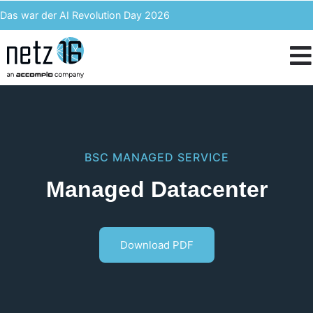
Das war der AI Revolution Day 2026
Kern AI wird accompio AI
Unser Event des Jahres – Wir blicken zurück auf den 3. ACST
IT-Kosten einsparen & langfristig profitieren – Enterprise Analytics
BSC
MANAGED SERVICE
Managed Datacenter
Download PDF