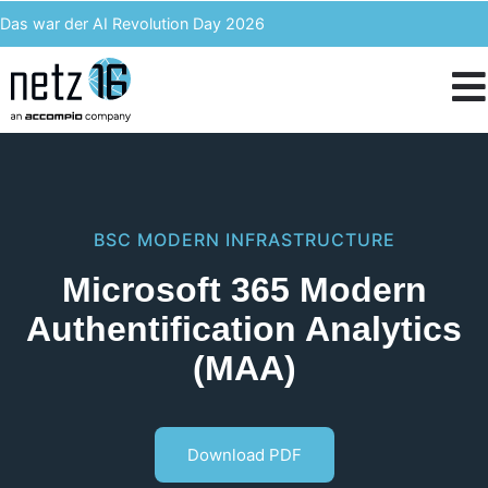
Das war der AI Revolution Day 2026
Kern AI wird accompio AI
Unser Event des Jahres – Wir blicken zurück auf den 3. ACST
IT-Kosten einsparen & langfristig profitieren – Enterprise Analytics
BSC
MODERN INFRASTRUCTURE
Microsoft 365 Modern
Authentification Analytics
(MAA)
Download PDF