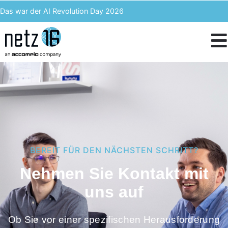
Das war der AI Revolution Day 2026
Kern AI wird accompio AI
Unser Event des Jahres – Wir blicken zurück auf den 3. ACST
IT-Kosten einsparen & langfristig profitieren – Enterprise Analytics
BEREIT FÜR DEN NÄCHSTEN SCHRITT?
Nehmen Sie Kontakt mit
uns auf
Ob Sie vor einer spezifischen Herausforderung