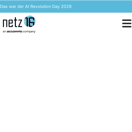
Das war der AI Revolution Day 2026
Kern AI wird accompio AI
Unser Event des Jahres – Wir blicken zurück auf den 3. ACST
IT-Kosten einsparen & langfristig profitieren – Enterprise Analytics
Sicherheit und
Innovation für Ihre IT.
Entdecken Sie maßgeschneiderte IT-Lösungen mit
Netz16 – Ihrem Experten für Cyber Security,
Managed Service, moderne Infrastruktur, SMB-
Lösungen und Digitalisierung. Wir kombinieren
neueste Technologien mit bewährter Expertise, um
Ihr Unternehmen zukunftssicher zu gestalten.