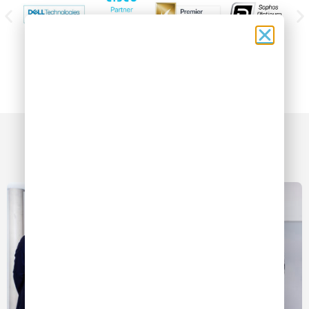
4. Augsburger Cyber
Security Tag
WWK ARENA Augsburg | 01.10.2026 |
09:00 – 20:00 Uhr
Mehr Infos und kostenfreie
Anmeldung hier