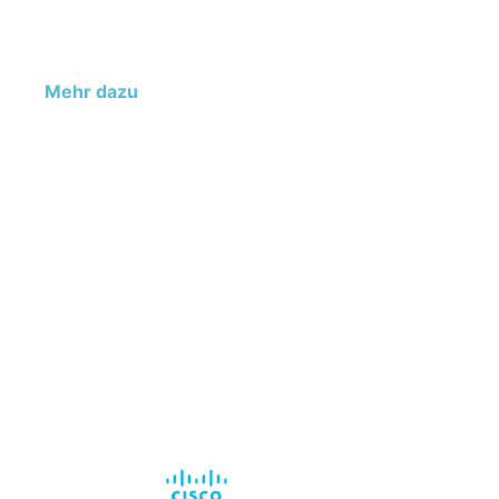
Odoo, der all-in-one Open-Source-
Geschäftssoftware, die Prozesse vereinfacht und Ihr
Unternehmen wachsen lässt.
Mehr dazu