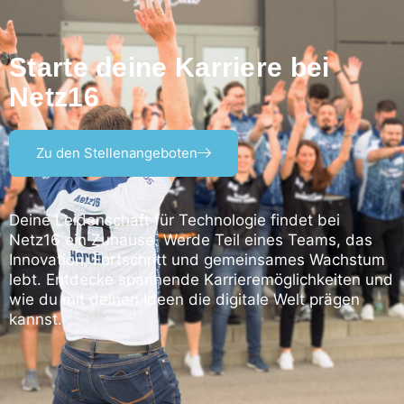
Starte deine Karriere bei
Netz16
Zu den Stellenangeboten
Deine Leidenschaft für Technologie findet bei
Netz16 ein Zuhause. Werde Teil eines Teams, das
Innovation, Fortschritt und gemeinsames Wachstum
lebt. Entdecke spannende Karrieremöglichkeiten und
wie du mit deinen Ideen die digitale Welt prägen
kannst.