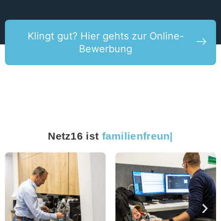
Klingt gut? Hier gehts zur Online-
Bewerbung
Netz16 ist
familienfreundlich
|