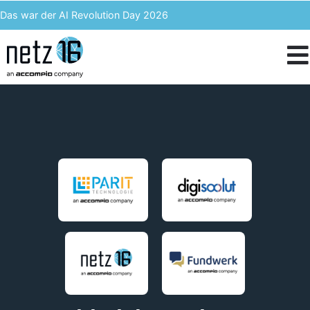
Das war der AI Revolution Day 2026
Kern AI wird accompio AI
Unser Event des Jahres – Wir blicken zurück auf den 3. ACST
IT-Kosten einsparen & langfristig profitieren – Enterprise Analytics