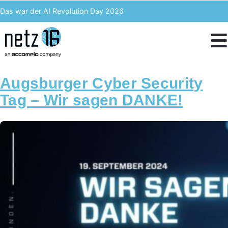
Das war der AI Revolution Day 2026
Kern AI wird accompio AI
Unser Event des Jahres – Wir blicken zurück auf den 3. ACST
IT-Kosten einsparen & langfristig profitieren – Enterprise Analytics
Augsburger Cyber Security
Tag – Wir sagen DANKE!