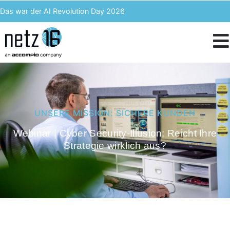
Das war der AI Revolution Day 2026
Kern AI wird accompio AI
Unser Event des Jahres – Wir blicken zurück auf den 3. ACST
IT-Kosten einsparen & langfristig profitieren – Enterprise Analytics
UNSERE MISSION: SICHERE KUNDEN
Webinar | Cyber Security-Illusion: Reicht Ihre
Strategie wirklich aus?